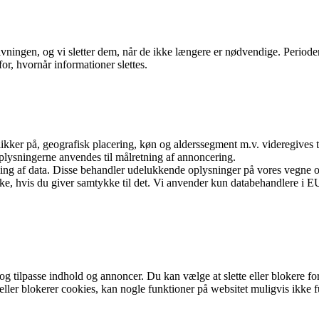
ovgivningen, og vi sletter dem, når de ikke længere er nødvendige. Peri
or, hvornår informationer slettes.
kker på, geografisk placering, køn og alderssegment m.v. videregives ti
 Oplysningerne anvendes til målretning af annoncering.
ling af data. Disse behandler udelukkende oplysninger på vores vegne 
e, hvis du giver samtykke til det. Vi anvender kun databehandlere i EU e
 tilpasse indhold og annoncer. Du kan vælge at slette eller blokere fo
 eller blokerer cookies, kan nogle funktioner på websitet muligvis ikke 