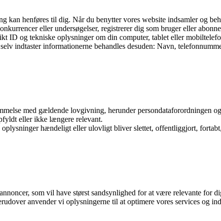
fang kan henføres til dig. Når du benytter vores website indsamler og be
onkurrencer eller undersøgelser, registrerer dig som bruger eller abonnen
kt ID og tekniske oplysninger om din computer, tablet eller mobiltelefo
og selv indtaster informationerne behandles desuden: Navn, telefonnummer
temmelse med gældende lovgivning, herunder persondataforordningen og d
opfyldt eller ikke længere relevant.
e oplysninger hændeligt eller ulovligt bliver slettet, offentliggjort, fo
annoncer, som vil have størst sandsynlighed for at være relevante for dig
erudover anvender vi oplysningerne til at optimere vores services og in