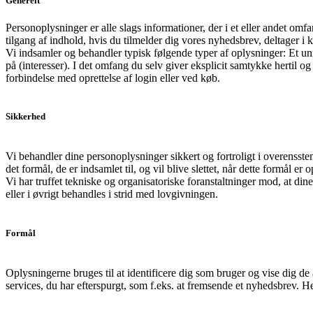
Generelt
Personoplysninger er alle slags informationer, der i et eller andet om
tilgang af indhold, hvis du tilmelder dig vores nyhedsbrev, deltager i k
Vi indsamler og behandler typisk følgende typer af oplysninger: Et uni
på (interesser). I det omfang du selv giver eksplicit samtykke hertil 
forbindelse med oprettelse af login eller ved køb.
Sikkerhed
Vi behandler dine personoplysninger sikkert og fortroligt i overenss
det formål, de er indsamlet til, og vil blive slettet, når dette formål er 
Vi har truffet tekniske og organisatoriske foranstaltninger mod, at din
eller i øvrigt behandles i strid med lovgivningen.
Formål
Oplysningerne bruges til at identificere dig som bruger og vise dig de 
services, du har efterspurgt, som f.eks. at fremsende et nyhedsbrev. H