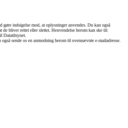
r tid gøre indsigelse mod, at oplysninger anvendes. Du kan også
 de bliver rettet eller slettet. Henvendelse herom kan ske til:
l Datatilsynet.
 du også sende os en anmodning herom til ovennævnte e-mailadresse.